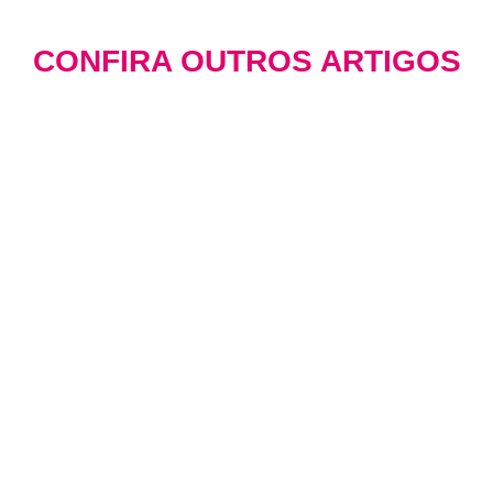
CONFIRA OUTROS ARTIGOS
CRM e Automação de Marketing: Como
Reter os Melhores Clientes
BLOG
Há 17 horas
Descubra como o CRM e a automação de
marketing transformam dados em