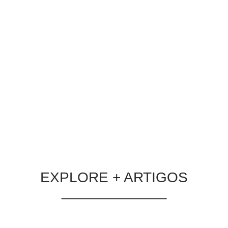
Ciclos de vendas longos, múltiplos
decisores e tickets elevados transformam
cada ponto de contato em uma
oportunidade — ou em uma perda.
Entenda como estruturar campanhas que
realmente geram resultados para
empresas que vendem para outras
empresas.
LER MATÉRIA
EXPLORE + ARTIGOS