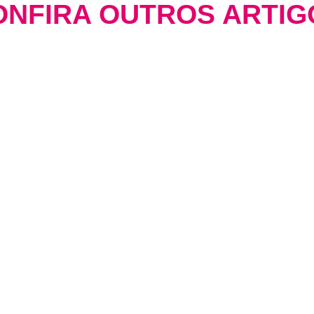
ONFIRA OUTROS ARTIG
e Transformam Negócios
Mídia Programática: A Evo