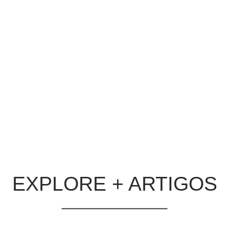
Investimento em Mídia
BLOG
Há 2 dias
de marketing radicalmente
Entenda como a mídia progr
as longos, múltiplos
compra de anúncios digitais c
nsformam cada ponto de
otimize o ROI das suas ca
ou em uma perda. Entenda
LER MATÉRIA
ealmente geram resultados
outras empresas.
EXPLORE + ARTIGOS