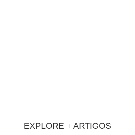
CRM e Automação de Marketing: Como
Reter os Melhores Clientes
BLOG
Há 2 dias
Descubra como o CRM e a automação de
marketing transformam dados em
relacionamento e aumentam a retenção de
clientes de alta performance.
LER MATÉRIA
EXPLORE + ARTIGOS