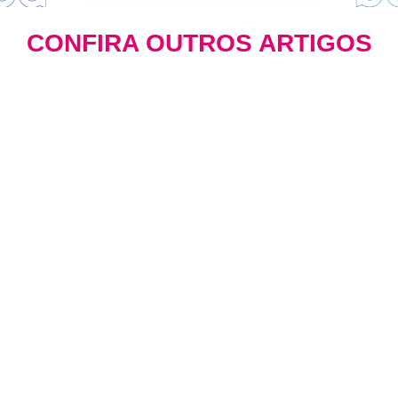
CONFIRA OUTROS ARTIGOS
Marketing B2B: Estratégias que
Transformam Negócios
BLOG
Há 1 dia
O mercado B2B exige estratégias de
marketing radicalmente diferentes do B2C.