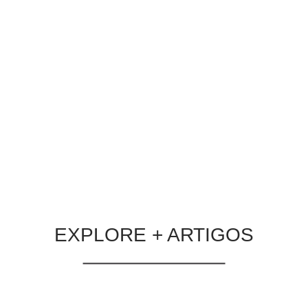
Mídia Programática: A Evolução
Inteligente do Investimento em Mídia
BLOG
Há 2 dias
Entenda como a mídia programática está
revolucionando a compra de anúncios
digitais com inteligência artificial e otimize
o ROI das suas campanhas.
LER MATÉRIA
EXPLORE + ARTIGOS