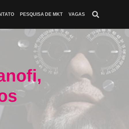
NTATO
PESQUISA DE MKT
VAGAS
nofi,
os