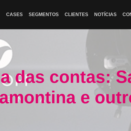
A
CASES
SEGMENTOS
CLIENTES
NOTÍCIAS
CO
a das contas: Sa
ramontina e outr