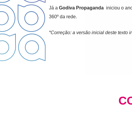
Já a
Godiva
Propaganda
iniciou o an
360º da rede.
*Correção: a versão inicial deste text
C