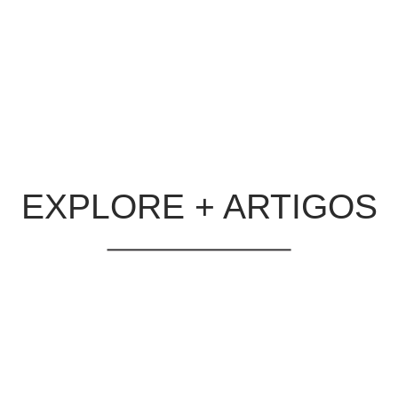
decisores e tickets elevado
ormance.
contato em uma oportunida
como estruturar campanhas 
para empresas que vendem 
LER MATÉRIA
EXPLORE + ARTIGOS