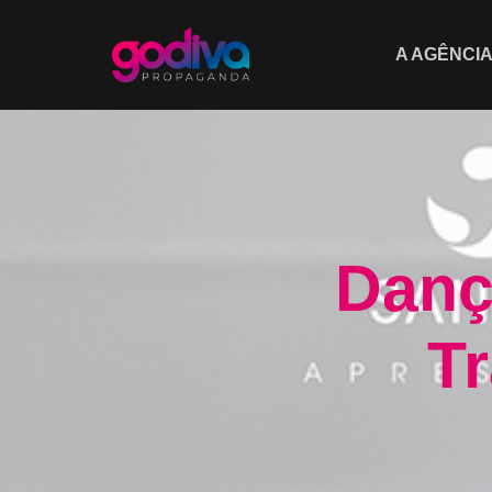
A AGÊNCI
Danç
T