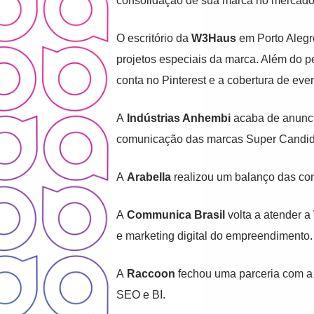
consolidação de sua marca no mercado
O escritório da
W3Haus
em Porto Alegre
projetos especiais da marca. Além do p
conta no Pinterest e a cobertura de eve
A
Indústrias Anhembi
acaba de anunc
comunicação das marcas Super Candi
A
Arabella
realizou um balanço das con
A
Communica
Brasil
volta a atender a
e marketing digital do empreendimento.
A
Raccoon
fechou uma parceria com 
SEO e BI.